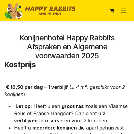
Overslaan naar inhoud
Konijnenhotel Happy Rabbits
Afspraken en Algemene
voorwaarden 2025
Kostprijs
€ 16,50 per dag
–
1 verblijf
(
± 4 m², geschikt voor 2
konijnen
)
Let op:
Heeft u een
groot ras
zoals een Vlaamse
Reus of Franse Hangoor? Dan dient u
2
verblijven
te reserveren voor 2 konijnen.
Heeft u
meerdere konijnen
die apart gehuisvest